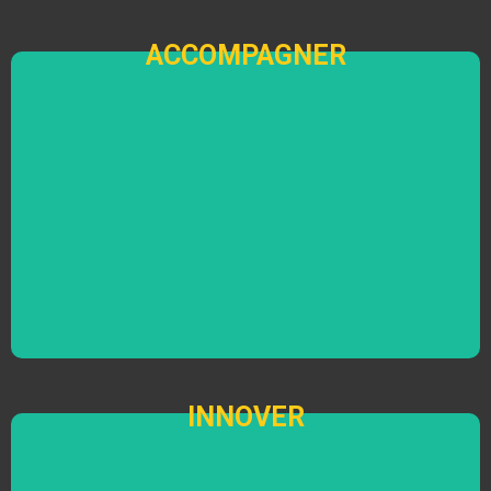
ACCOMPAGNER
ACCOMPAGNER
Stimulateur d'ambition​
Recruter et favoriser les reconversions
professionnelles
INNOVER