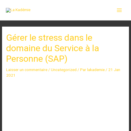
Gérer le stress dans le
domaine du Service à la
Personne (SAP)
Laisser un commentaire
/
Uncategorized
/ Par
lakademie
/
21 Jan
2021
Lors de la formation IVHàD, on apprend à se protéger soi-même,
physiquement et psychologiquement.
21 Jan 2021