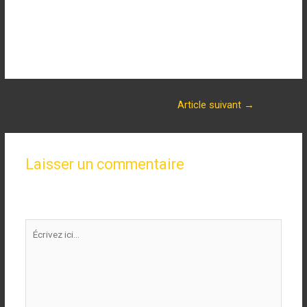
communication non-violente
Ayez une alimentation équilibrée, et une activité sportive 🏃🏻‍♀️🏊🏻‍♀️
qui permettra d’aider à être de bonne humeur 😄
Article suivant
→
Laisser un commentaire
Votre adresse e-mail ne sera pas publiée.
Les champs
obligatoires sont indiqués avec
*