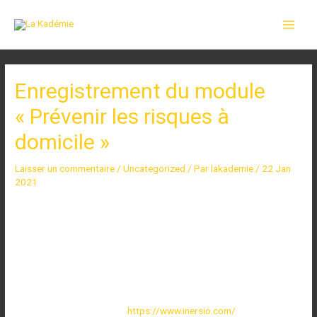
Enregistrement du module
« Prévenir les risques à
domicile »
Laisser un commentaire
/
Uncategorized
/ Par
lakademie
/
22 Jan
2021
22 Jan 2021
Silence… Ça tourne chez K.LéORH 🎬… En 360° !
Nous enregistrons notre module « Prévenir les risques à domicile »
pour les futurs apprenants IHVàD .
Pour vos tournages 360° :
https://www.inersio.com/