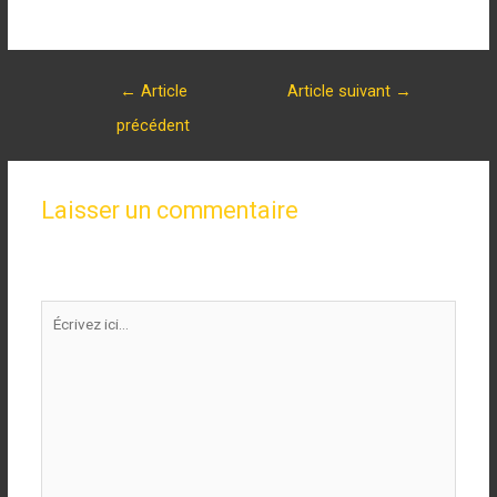
←
Article
Article suivant
→
précédent
Laisser un commentaire
Votre adresse e-mail ne sera pas publiée.
Les champs
obligatoires sont indiqués avec
*