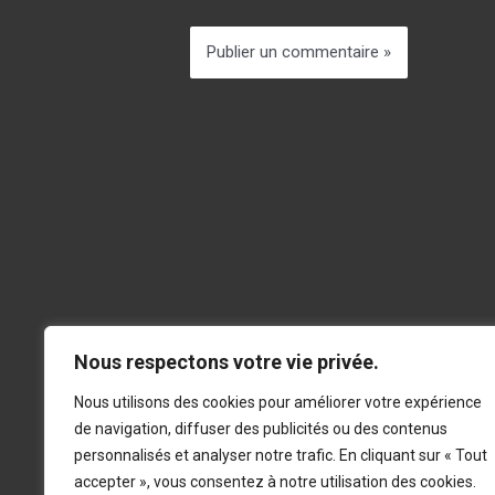
Men
Nous respectons votre vie privée.
La Kadémie est l’espace
Présent
Nous utilisons des cookies pour améliorer votre expérience
pédagogique et d’animation
de navigation, diffuser des publicités ou des contenus
Le Titre
de l’organisme de formation
personnalisés et analyser notre trafic. En cliquant sur « Tout
K.LéORH.
Actualit
accepter », vous consentez à notre utilisation des cookies.