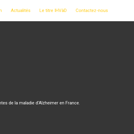
n
Actualités
Le titre IHVàD
Contactez-nous
ntes de la maladie d’Alzheimer en France.